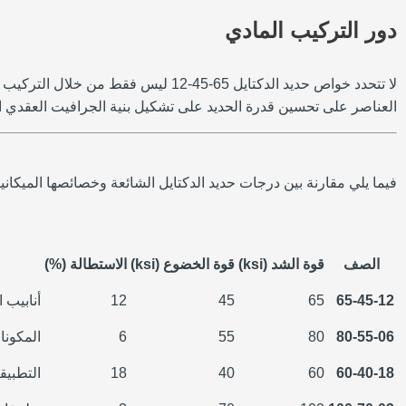
دور التركيب المادي
لا تتحدد خواص حديد الدكتايل 65-45-
العناصر على تحسين قدرة الحديد على تشكيل بنية الجرافيت العقدي المرغوب فيه، مما يوفر للم
فيما يلي مقارنة بين درجات حديد الدكتايل الشائعة وخصائصها الميكانيك
الصف
قوة الشد (ksi)
قوة الخضوع (ksi)
الاستطالة (%)
65-45-12
65
45
12
أنابيب 
80-55-06
80
55
6
المكونا
60-40-18
60
40
18
التطبيق