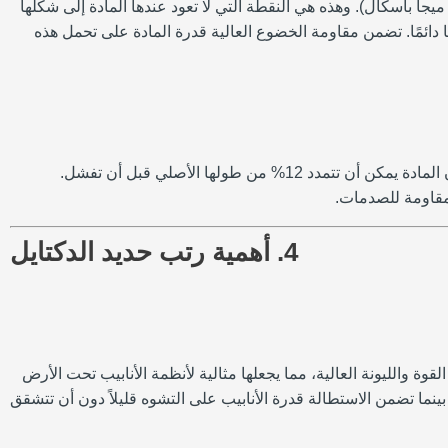
و الإجهاد الذي تبدأ عنده المادة في التشوه بلاستيكياً. بالنسبة للدرجة 65-45-12، تبلغ مقاومة الخضوع 45 كيلو باسكال (310 ميجا باسكال). وهذه هي النقطة التي لا تعود عندها المادة إلى شكلها
ا دائمًا. تضمن مقاومة الخضوع العالية قدرة المادة على تحمل هذه
يقيس ليونة المادة، وهي قدرتها على التمدد دون أن تنكسر. بالنسبة لحديد الدكتايل 65-45-12، تكون الاستطالة 12%. ويعني ذلك أن المادة يمكن أن تتمدد 12% من طولها الأصلي قبل أن تفشل.
مقاومة للصدمات.
4. أهمية رتب حديد الدكتايل
 في الأنابيب، خاصةً في أنظمة توزيع المياه والصرف الصحي والأنظمة الصناعية. توفر درجة 65-45-12 توازنًا بين القوة والليونة العالية، مما يجعلها مثالية لأنظمة الأنابيب تحت الأرض
ينما تضمن الاستطالة قدرة الأنابيب على التشوه قليلاً دون أن تتشقق