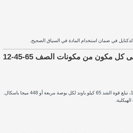
الدكتايل في ضمان استخدام المادة في السياق الصحيح.
هو الحد الأقصى لمقدار إجهاد الشد (السحب) الذي يمكن أن تتحمله المادة قبل أن تفشل. بالنسبة لحديد الدكتايل بدرجة 65-45-12، تبلغ قوة الشد 65 كيلو باوند لكل بوصة مربعة أو 448 ميجا باسكال.
لهيكلية.