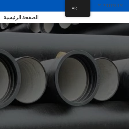
%P3TP3T %
AR
الصفحة الرئيسية