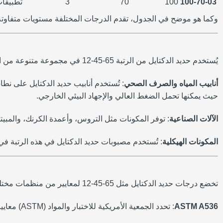
100-70-03
100
70
3
تطبيقات
وكما هو موضح في الجدول، تقدم الدرجات المختلفة مستويات متفاوتة 
يُستخدم حديد الدكتايل من الرتبة 65-45-12 في مجموعة متنوعة من التطبيقات التي تتطلب قوة ومتانة عالية ومقاومة للتشوه. وتشمل بعض تطبيقاته الرئيسية ما يلي:
أنابيب المياه والصرف الصحي
حيث يمكنها تحمل الضغط العالي والإجهاد البيئي الخارجي.
الآلات الصناعية
: توفر المكونات مثل التروس، وأعمدة الكرنك، والمبيتات المصنوعة من حديد الدكتايل 5
المكونات الهيكلية
: تُستخدم مصبوبات حديد الدكتايل في هذه الرتبة في
تخضع درجات حديد الدكتايل مثل 65-45-12 لمعايير من منظمات مختلفة لضمان الاتساق والجودة. وتشمل هذه المعايير:
ASTM A536
: تحدد الجمعية الأمريكية للاختبار والمواد (ASTM) معايير مسبوكات حديد الدكتايل بما في ذلك الخواص الميكانيكية مثل قوة الشد وقوة الخضوع.