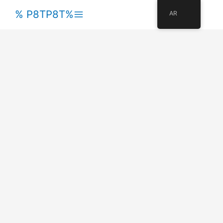
القائمة
%P8TP8T %
AR
الرئيسية