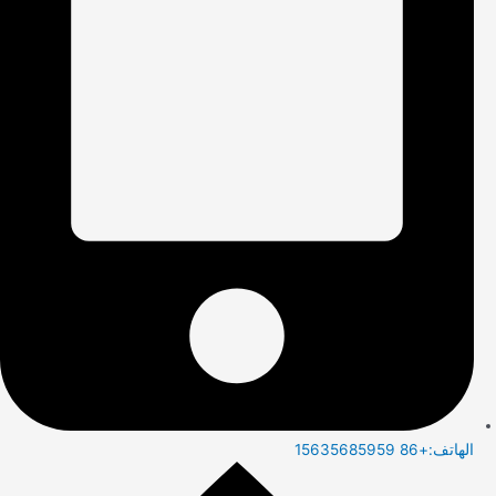
الهاتف:+86 15635685959