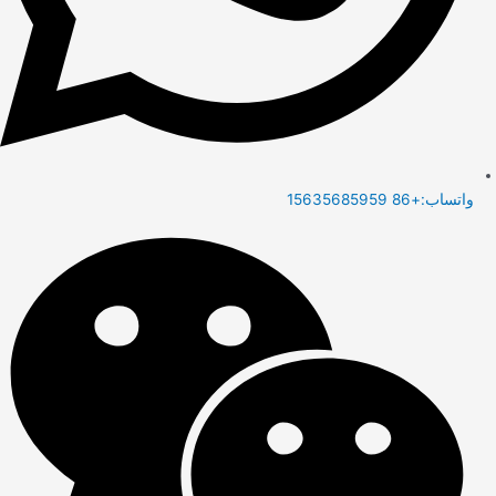
واتساب:+86 15635685959