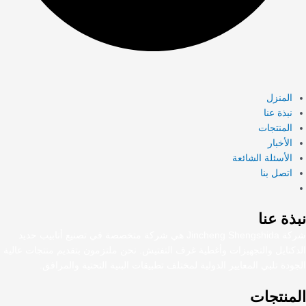
المنزل
نبذة عنا
المنتجات
الأخبار
الأسئلة الشائعة
اتصل بنا
نبذة عنا
شركة Jincheng Shengshida هي شركة متخصصة في تصنيع أنابيب حديد
الدكتايل والتجهيزات وأغطية غرف التفتيش. نحن ملتزمون بتقديم منتجات عالية
الجودة تلبي المعايير الدولية لمختلف تطبيقات البنية التحتية والمرافق.
المنتجات