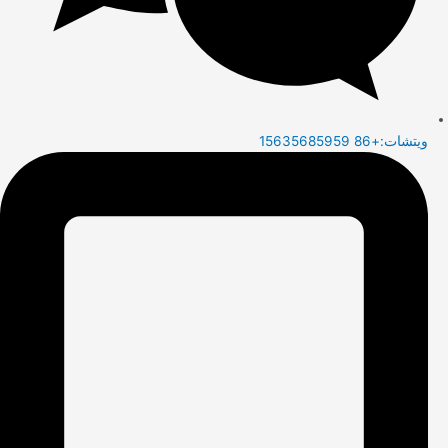
ويتشات:+86 15635685959