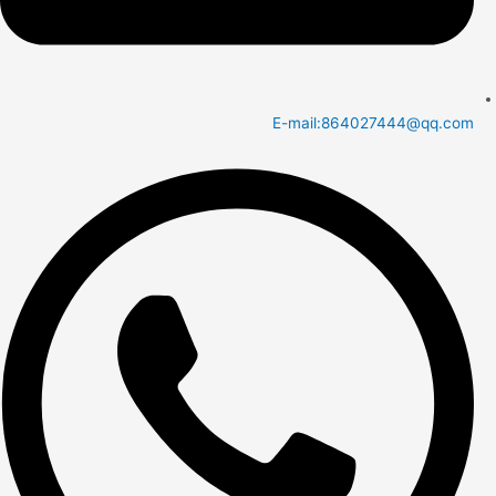
E-mail:864027444@qq.com