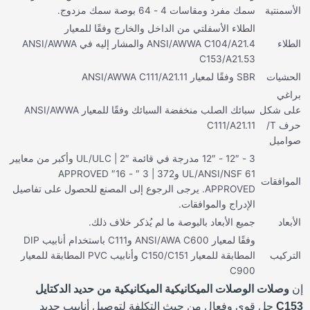
الأسمنتية
سمك مفرد ومقاسات 4 - 64 بوصة سمك مزدوج.
الطلاء الأسفلتي من الداخل والخارج وفقًا للمعيار
الطلاء
ANSI/AWWA C104/A21.4 والمشار إليه في ANSI/AWWA
C153/A21.53
الحشيات
SBR وفقًا لمعيار ANSI/AWWA C111/A21.11
براغي
على شكل
سبائك الصلب منخفضة السبائك وفقًا للمعيار ANSI/AWWA
حرف T/
C111/A21.11
صواميل
3 - 12″ - 12″ مدرجة في قائمة UL/ULC | 2″ وأكبر من معايير
UL/ANSI/NSF 61 و372 | 3 ″ - 16″ APPROVED
الموافقات
APPROVED. يرجى الرجوع إلى المصنع للحصول على تفاصيل
الإدراج والموافقات.
الأبعاد
جميع الأبعاد بالبوصة ما لم يُذكر خلاف ذلك.
وفقًا لمعيار ANSI/AWA C600 وC111 باستخدام أنابيب DIP
التركيب
المطابقة للمعيار C150/C151 وأنابيب PVC المطابقة للمعيار
C900
إن
وصلات الوصلات الميكانيكية الميكانيكية من حديد الدكتايل
C153
حل قوي وفعال من حيث التكلفة لتوصيل أنابيب حديد