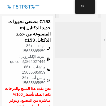
القائمة
%P8TP8T %
AR
<
>
الرئيسية
C153 مصنعي تجهيزات
حديد الدكتايل mj
المصنوعة من حديد
الدكتايل c153
الهاتف : +86
15635685959
البريد الإلكتروني :
864027444@qq.com
ويتشات : +86
15635685959
واتس آب : +86
15635685959
نحن نقدم هذا المنتج والدرجات
ذات الصلة بأسعار 100%
مباشرة من المصنع، وتتوفر