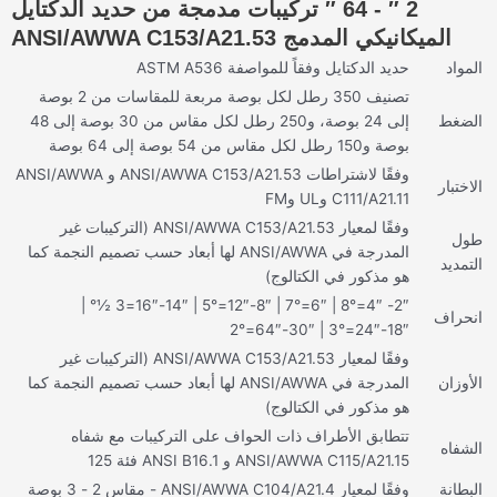
2 ″ - 64 ″ تركيبات مدمجة من حديد الدكتايل
الميكانيكي المدمج ANSI/AWWA C153/A21.53
المواد
حديد الدكتايل وفقاً للمواصفة ASTM A536
تصنيف 350 رطل لكل بوصة مربعة للمقاسات من 2 بوصة
الضغط
إلى 24 بوصة، و250 رطل لكل مقاس من 30 بوصة إلى 48
بوصة و150 رطل لكل مقاس من 54 بوصة إلى 64 بوصة
وفقًا لاشتراطات ANSI/AWWA C153/A21.53 و ANSI/AWWA
الاختبار
C111/A21.11 وUL وFM
وفقًا لمعيار ANSI/AWWA C153/A21.53 (التركيبات غير
طول
المدرجة في ANSI/AWWA لها أبعاد حسب تصميم النجمة كما
التمديد
هو مذكور في الكتالوج)
2″- 4″=8° | 6″=7° | 8″-12″=5° | 14″-16″=3 ½° |
انحراف
18″-24″=3° | 30″-64″=2°
وفقًا لمعيار ANSI/AWWA C153/A21.53 (التركيبات غير
الأوزان
المدرجة في ANSI/AWWA لها أبعاد حسب تصميم النجمة كما
هو مذكور في الكتالوج)
تتطابق الأطراف ذات الحواف على التركيبات مع شفاه
الشفاه
ANSI/AWWA C115/A21.15 و ANSI B16.1 فئة 125
البطانة
وفقًا لمعيار ANSI/AWWA C104/A21.4 - مقاس 2 - 3 بوصة