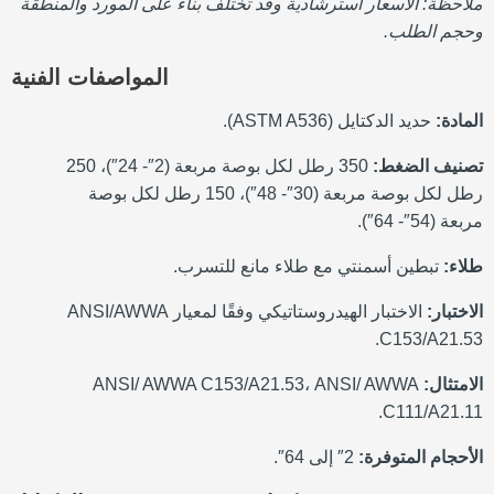
ملاحظة: الأسعار استرشادية وقد تختلف بناءً على المورد والمنطقة
وحجم الطلب.
المواصفات الفنية
المادة:
حديد الدكتايل (ASTM A536).
تصنيف الضغط:
350 رطل لكل بوصة مربعة (2″- 24″)، 250
رطل لكل بوصة مربعة (30″- 48″)، 150 رطل لكل بوصة
مربعة (54″- 64″).
طلاء:
تبطين أسمنتي مع طلاء مانع للتسرب.
الاختبار:
الاختبار الهيدروستاتيكي وفقًا لمعيار ANSI/AWWA
C153/A21.53.
الامتثال:
ANSI/ AWWA C153/A21.53، ANSI/ AWWA
C111/A21.11.
الأحجام المتوفرة:
2″ إلى 64″.