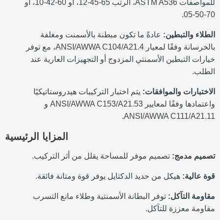
للمواصفات ASTM A536، الرتب 65-45-12، أو 60-42-10، أو
70-50-05.
الطلاء والتبطين:
عادةً ما تكون مبطنة بالأسمنت ومغلفة
بالخرسانة وفقًا لمعيار ANSI/AWWA C104/A21.4، مع توفر
خيارات التبطين الأسمنتي المزدوج أو التجهيزات العارية عند
الطلب.
الاختبارات والموافقات:
يتم اختبار التركيبات هيدروستاتيكيًا
واعتمادها وفقًا لمعايير ANSI/AWWA C153/A21.53 و
ANSI/AWWA C111/A21.11.
المزايا الرئيسية
تصميم مدمج:
تصميم موفر للمساحة يقلل من أثر التركيب.
قوة عالية:
هيكل من حديد الدكتايل يوفر قوة ومتانة فائقة.
مقاومة التآكل:
توفر البطانة الأسمنتية وطلاء مانع التسرب
مقاومة معززة للتآكل.