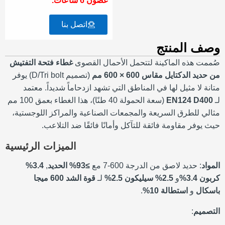
غضون 6 ساعات.
اتصل بنا
وصف المنتج
صُممت هذه الماكينة لتتحمل الأحمال القصوى
غطاء فتحة التفتيش
من حديد الدكتايل مقاس 600 × 600 مم
(تصميم D/Tri bolt) يوفر
متانة لا مثيل لها في المناطق التي تشهد ازدحاماً شديداً. معتمد
لـ
EN124 D400
(سعة الحمولة 40 طنًا)، هذا الغطاء بعمق 100 مم
مثالي للطرق السريعة والمجمعات الصناعية والمراكز اللوجستية،
حيث يوفر مقاومة فائقة للتآكل وأمانًا فائقًا ضد التلاعب.
الميزات الرئيسية
المواد
: حديد لاصق من الدرجة 600-7 مع
≥93% الحديد
,
3.4%
كربون 3.4%
و
2.5% سيليكون 2.5%
لـ
قوة الشد 600 ميجا
باسكال
و
استطالة 10%
.
التصميم
: