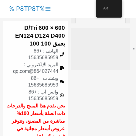
القائمة
%P8TP8T %
AR
<
>
الرئيسية
600 × 600 D/Tri
EN124 D124 D400
بعمق 100 100
الهاتف : +86
15635685959
البريد الإلكتروني :
864027444@qq.com
ويتشات : +86
15635685959
واتس آب : +86
15635685959
نحن نقدم هذا المنتج والدرجات
ذات الصلة بأسعار 100%
مباشرة من المصنع، وتتوفر
عروض أسعار مجانية في