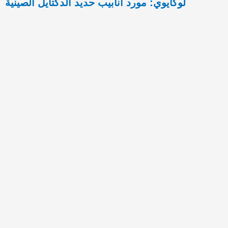
لوكايوي: مورد أنابيب حديد الدكتايل الصينية