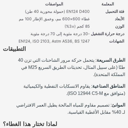
المعلمة
المواصفات
فئة التحميل
EN124 D400 (حمولة محورية 40 طن)
الأبعاد
غطاء 600×600 مم، وعمق الإطار 100 مم
الوزن
85 كجم (±3%)
درجة حرارة التشغيل
-30 درجة مئوية إلى 70 درجة مئوية
الشهادات
EN124, ISO 2103, Astm A536, BS 1247
التطبيقات
الطرق السريعة
: يتحمل حركة مرور الشاحنات التي تزن 40
طنًا (على سبيل المثال، تحديثات الطريق السريع M25 في
المملكة المتحدة).
المناطق الصناعية
: يقاوم الانسكابات النفطية والكيميائية
(متوافق مع ISO 12944 C5-M).
الموانئ
: تصميم مقاوم للمياه المالحة يطيل العمر الافتراضي
لـ 40% مقابل الأغطية القياسية.
لماذا تختار هذا الغطاء؟