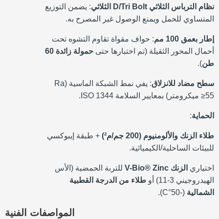
نظام الترباس الثلاثي D/Tri Bolt الثلاثي
: يضمن التوزيع
المتساوي للحمل ويمنع الوصول غير المصرح به.
إطار بعمق 100 مم
: حواف مقواة تقاوم التشوه تحت
أحمال المحور الثقيلة (تم اختبارها حتى
حمولة زائدة 60
طن
).
سطح مضاد للانزلاق
: يفي نمط الشبكة الماسية (Ra
≥55 ميكرومتر) بمعايير السلامة ISO 1344.
الحماية
:
طلاء الزنك والألومنيوم (200 جم/م²)
+ طبقة إيبوكسي
للبيئات الساحلية/الكيميائية.
اختياري
الزنك V-Bio® Zinc
للتربة الحمضية (الأس
الهيدروجيني 3-11) أو
طلاء من الدرجة القطبية
الشمالية
(-50°C).
المواصفات الفنية