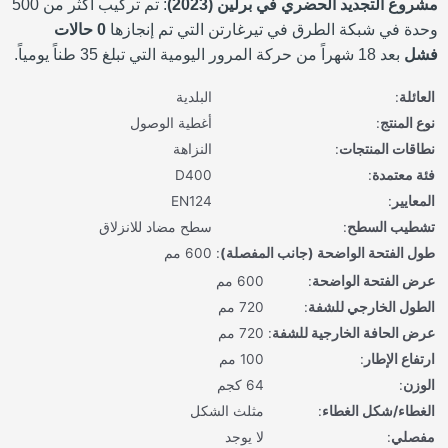
مشروع التجديد الحضري في برلين (2023)
: تم تركيب أكثر من 500
وحدة في شبكة الطرق في تيرغارتن التي تم إنجازها
0 حالات
فشل
بعد 18 شهراً من حركة المرور اليومية التي تبلغ 35 طناً يومياً.
العائلة
:
البلدية
نوع المنتج
:
أغطية الوصول
نطاقات المنتجات
:
النزاهة
فئة معتمدة
:
D400
المعايير
:
EN124
تشطيب السطح
:
سطح مضاد للانزلاق
طول الفتحة الواضحة (جانب المفصلة)
:
600 مم
عرض الفتحة الواضحة
:
600 مم
الطول الخارجي للشفة
:
720 مم
عرض الحافة الخارجية للشفة
:
720 مم
ارتفاع الإطار
:
100 مم
الوزن
:
64 كجم
الغطاء/شكل الغطاء
:
مثلث الشكل
مفصلي
:
لا يوجد