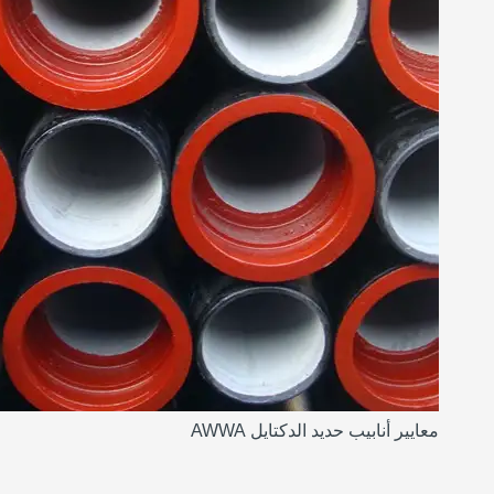
معايير أنابيب حديد الدكتايل AWWA