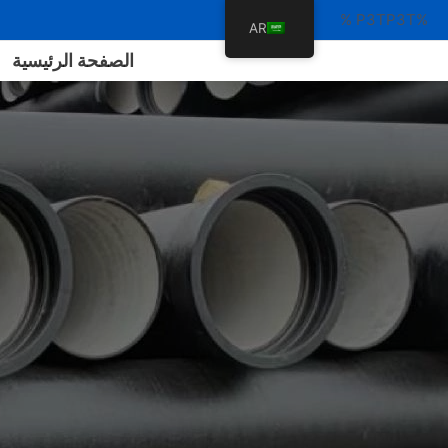
%P3TP3T %
AR
الصفحة الرئيسية