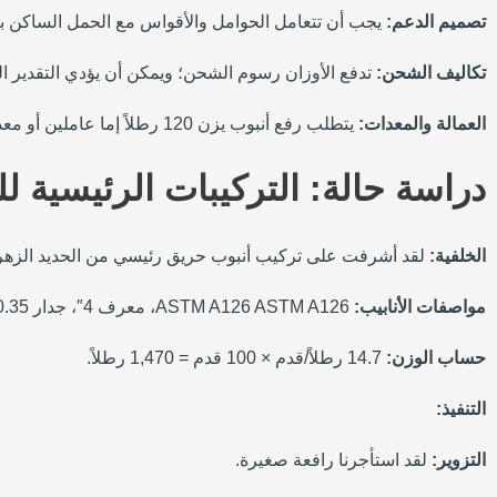
تصميم الدعم:
يجب أن تتعامل الحوامل والأقواس مع الحمل الساكن با
تكاليف الشحن:
تدفع الأوزان رسوم الشحن؛ ويمكن أن يؤدي التقدير ال
العمالة والمعدات:
يتطلب رفع أنبوب يزن 120 رطلاً إما عاملين أو معدات رفع.
دراسة حالة: التركيبات الرئيسية 
الخلفية:
لقد أشرفت على تركيب أنبوب حريق رئيسي من الحديد الزهر مقاس 4 بوصة لمبنى سكني مكون من 12
مواصفات الأنابيب:
ASTM A126 ASTM A126، معرف 4″، جدار 0.35″، جرس وحنفية، 100 قدم.
حساب الوزن:
14.7 رطلاً/قدم × 100 قدم = 1,470 رطلاً.
التنفيذ:
التزوير:
لقد استأجرنا رافعة صغيرة.