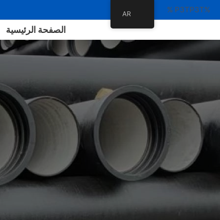
%P3TP3T %
AR
الصفحة الرئيسية