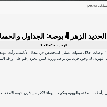
بوصة: الجداول والحسابات (2025)
الوقت:2025-06-09
كثيرًا ما كنت أتلقى أسئلة حول مقدار وزن أنبوب الحديد الزهر مقاس 4 بوصات. خلال سنوات عملي كمت
لشائع في المصارف وفتحات التهوية، له وجود فريد من نوعه. ووزنه ليس مجرد رقم عل
ظمة التدفئة والتهوية وتكييف الهواء لأكثر من قرن. قوته الانضغاطية 