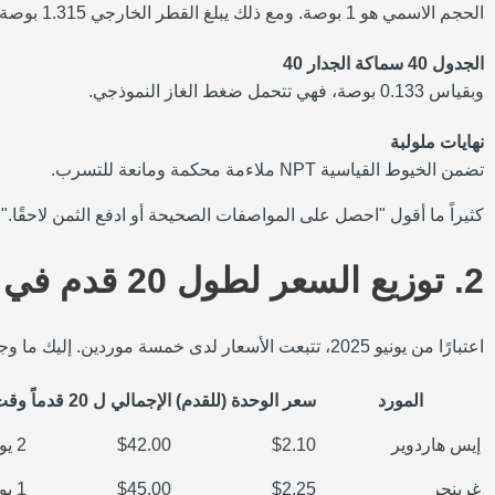
الحجم الاسمي هو 1 بوصة. ومع ذلك يبلغ القطر الخارجي 1.315 بوصة.
الجدول 40 سماكة الجدار 40
وبقياس 0.133 بوصة، فهي تتحمل ضغط الغاز النموذجي.
نهايات ملولبة
تضمن الخيوط القياسية NPT ملاءمة محكمة ومانعة للتسرب.
كثيراً ما أقول "احصل على المواصفات الصحيحة أو ادفع الثمن لاحقًا."
2. توزيع السعر لطول 20 قدم في 2025
اعتبارًا من يونيو 2025، تتبعت الأسعار لدى خمسة موردين. إليك ما وجدته مقابل 20 قدمًا من أنابيب الحديد الأسود مقاس 1 بوصة من الجدول 40:
المورد
سعر الوحدة (للقدم)
الإجمالي ل 20 قدماً
وقت 
إيس هاردوير
$2.10
$42.00
2 يومان
غرينجر
$2.25
$45.00
1 يوم واحد