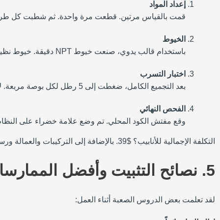
إعداد المواد
قمت بالقياس مرتين. قطعت مرة واحدة. ثم شطبت كل طر
الخيوط
باستخدام قالب يدوي، صنعت خيوط NPT دقيقة. خيوط نظيفة، تسربات أقل.
اختبار التسرب
بعد التجميع الكامل، ضغطت إلى 5 رطل لكل بوصة مربعة. لا توجد فقاعات تحت الماء والصابون. لا يوجد تسرب.
الفحص النهائي
وقع مفتش الكود المحلي. تم وضع علامة خضراء على النظام
التكلفة الإجمالية للأنابيب؟ $39. بالإضافة إلى التركيبات والعمالة ورسوم التصاريح، جاءت التكلفة أقل من الميزانية.
5. نصائح التثبيت وأفضل الممارسات
لقد تعلمت بعض الدروس الصعبة أثناء العمل: