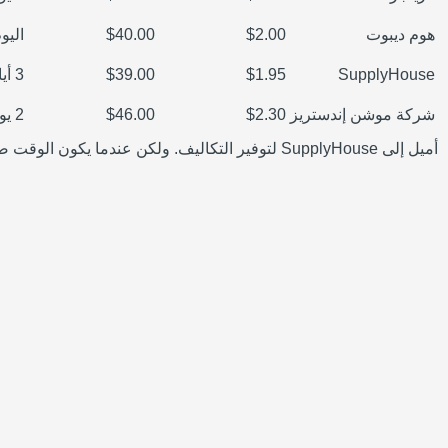
هوم ديبوت
$2.00
$40.00
اليو
SupplyHouse
$1.95
$39.00
3 أيام
شركة موشن إندستريز
$2.30
$46.00
2 يومان
أميل إلى SupplyHouse لتوفير التكاليف. ولكن عندما يكون الوقت ضيقاً، سأدفع علاوة بسيطة مقابل الاستلام في نفس اليوم.