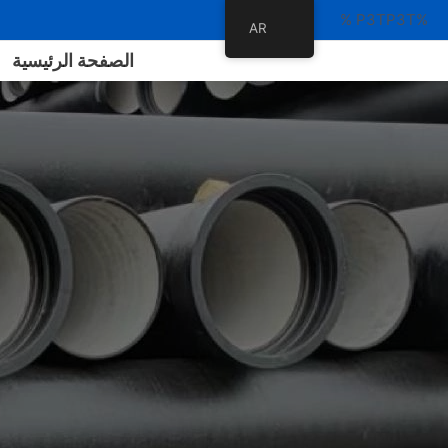
%P3TP3T %
AR
الصفحة الرئيسية