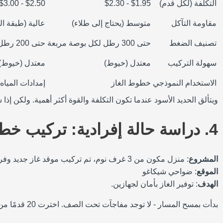
التكلفة (لكل قدم)
$1.95 - $2.30
$2.50 - $3.00
مقاومة التآكل
متوسط (يحتاج إلى طلاء)
عالية (طبقة ال
تصنيف الضغط
حتى 300 رطل لكل بوصة مربعة
حتى 200 رطل لكل بوصة مربعة
سهولة التركيب
معتدل (خيوط)
معتدل (خيوط)
الاستخدام النموذجي
خطوط الغاز
إمدادات المياه
ويتألق الحديد الأسود عندما تكون التكلفة والقوة أكثر أهمية. ولكن إذ
4. دراسة حالة إفرادية: تركيب خط الغاز السكني
المشروع
: منزل مكون من 3 غرف نوم، تم تركيب موقد غاز جديد وفرن جديد
الموقع
: ضواحي شيكاغو
الهدف
: توفير الغاز بأمان لجهازين.
بدأت بمسح المسار - لا توجد مفاجآت تحت الصف. اخترت 20 قدمًا من أنابيب الحديد الأسود مقاس 1 بوصة للمسار الرئيسي. إليك خطوة بخطوة: