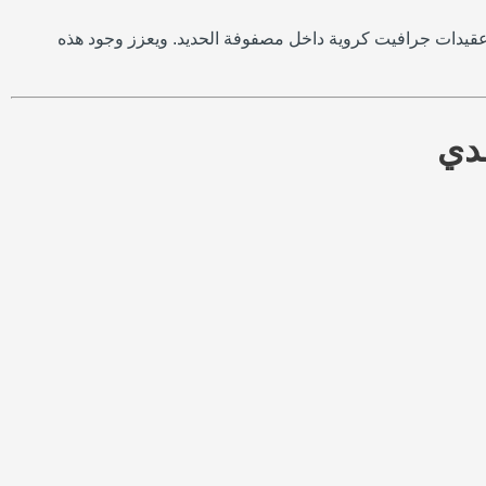
ن عقيدات جرافيت كروية داخل مصفوفة الحديد. ويعزز وجود هذه