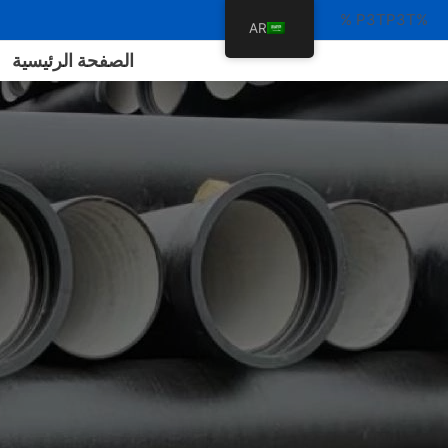
%P3TP3T %
AR
الصفحة الرئيسية